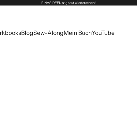
FINASIDEEN sagt auf wiedersehen!
rkbooks
Blog
Sew-Along
Mein Buch
YouTube