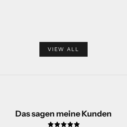
Alina
Palina- Schnittmuste
Angebot
Angebot
9,90€
ab 5,90€
(8)
VIEW ALL
Das sagen meine Kunden