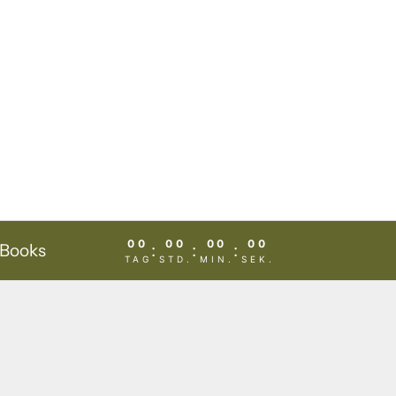
00
00
00
00
-Books
:
:
:
TAG
STD.
MIN.
SEK.