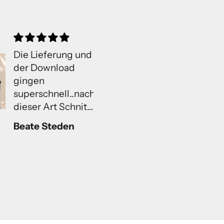
Super Anleitung
Schöne
Schöne erlärte
Anhänger
Anleitung super
Das ist wirklich
für Anfänger.
eine einfache,
aber sehr schö
Idee für Anhän
Florence Giesi
Sonja
jeglicher Art