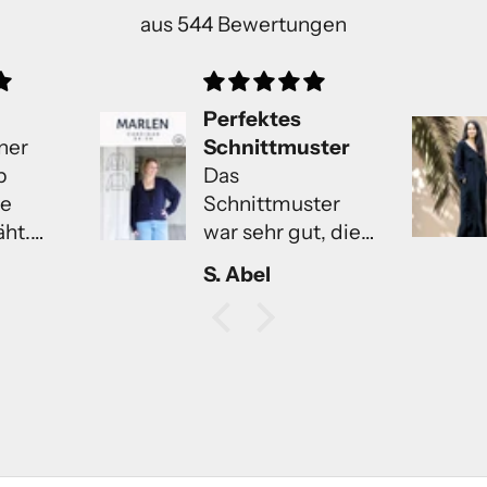
aus 544 Bewertungen
Die Lieferung und
ster
der Download
gingen
ter
superschnell..nach
t, die
dieser Art Schnitt
lar
habe ich lange
Beate Steden
h, das
gesucht Die
n
Anleitung sieht
sehr ausführlich
aben
aus..ich freue
mich darauf bald
h trage
mit dem nähen
d das
anzufangen..
tzt sehr