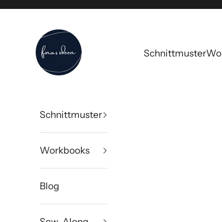
Zum Inhalt springen
FinasIdeen
Schnittmuster
Wo
Schnittmuster
Workbooks
Blog
Sew-Along